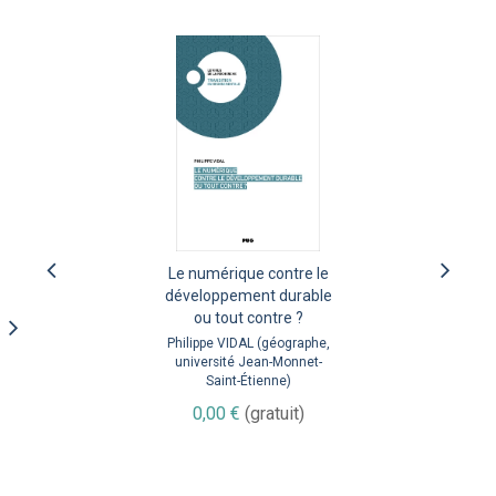
The scientific challenge
Le numérique contre le
of connecting exposure
développement durable
to atmospheric pollution
ou tout contre ?
with health impacts
Philippe VIDAL (géographe,
université Jean-Monnet-
Jean-Luc JAFFREZO et
Saint-Étienne)
Gaëlle UZU
0,00 €
(gratuit)
0,00 €
(gratuit)