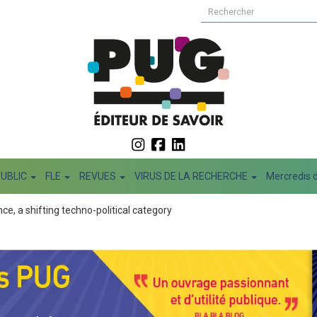
PUBLIC
FLE
REVUES
VIRUS DE LA RECHERCHE
Mercredis d
e, a shifting techno-political category