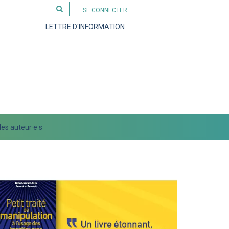
Rechercher
SE CONNECTER
sur
LETTRE D'INFORMATION
le
site
es auteur·e·s