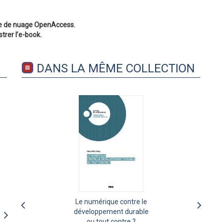
icône de nuage OpenAccess.
strer l’e-book.
DANS LA MÊME COLLECTION
Le numérique contre le
L’évaluation de
l’économie sociale et
développement durable
solidaire : comment
ou tout contre ?