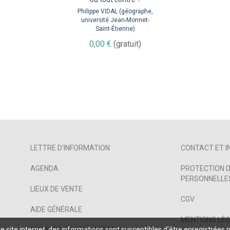
cheminer vers la
Philippe VIDAL (géographe,
complexité ?
université Jean-Monnet-
Saint-Étienne)
Éléonore LAVOINE (science
de gestion, Grenoble École
0,00 €
(gratuit)
de Management, université
Clermont-Auvergne) et Fiona
OTTAVIANI (économiste à
Grenoble École de
Management)
0,00 €
(gratuit)
LETTRE D'INFORMATION
CONTACT ET I
AGENDA
PROTECTION D
PERSONNELLES
LIEUX DE VENTE
CGV
AIDE GÉNÉRALE
MENTIONS LÉ
 site internet, des informations sont susceptibles d'être enregistrées 
RETOURS ET COMMANDES