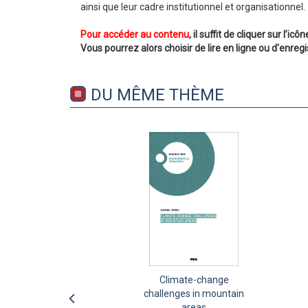
ainsi que leur cadre institutionnel et organisationnel.
Pour accéder au contenu
, il suffit de cliquer sur l’
Vous pourrez alors choisir de lire en ligne ou d'enregi
DU MÊME THÈME
The climate question and
Climate-change
challenges in mountain
the difficult dialogue
between scientists and
areas