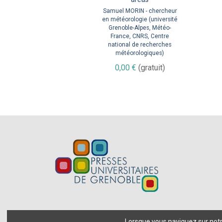
policy-makers
Samuel MORIN - chercheur
en météorologie (université
Thierry LEBEL -
Grenoble-Alpes, Météo-
hydroclimatologue à l'Institut
France, CNRS, Centre
de recherche pour le
national de recherches
développement et l'Institut
météorologiques)
des géosciences de
l’environnement de Grenoble
0,00 €
(gratuit)
0,00 €
(gratuit)
Lorsque vous naviguez sur notre