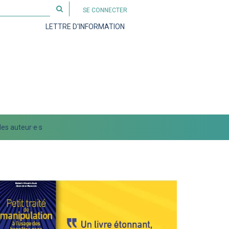
Rechercher
SE CONNECTER
sur
LETTRE D'INFORMATION
le
site
es auteur·e·s