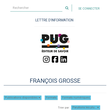
Rechercher
SE CONNECTER
sur
le
LETTRE D'INFORMATION
site
FRANÇOIS GROSSE
Publications disponibles
Formats
Formats numériques
Parutions les plu…
Trier par :