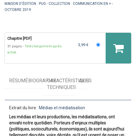
MAISON D'ÉDITION :
PUG
COLLECTION :
COMMUNICATION EN +
OCTOBRE 2019
Chapitre [PDF]
3,99 €
31 pages
Téléchargement après
achat
RÉSUMÉ
BIOGRAPHIE
CARACTÉRISTIQUES
AVIS
TECHNIQUES
Extrait du livre :
Médias et médiatisation
Les médias et leurs productions, les médiatisations, ont
envahi notre quotidien. Porteurs d’enjeux multiples
(politiques, socioculturels, économiques), ils sont aujourd’hui
tellement discutés, voire décriés, qu’il est urgent de poser un