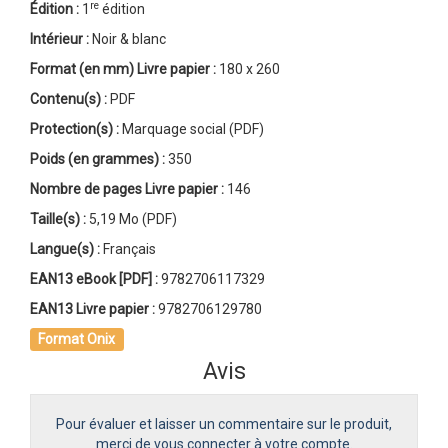
re
Édition :
1
édition
Intérieur :
Noir & blanc
Format (en mm)
Livre papier
:
180 x 260
Contenu(s) :
PDF
Protection(s) :
Marquage social (PDF)
Poids (en grammes) :
350
Nombre de pages
Livre papier
:
146
Taille(s) :
5,19 Mo (PDF)
Langue(s) :
Français
EAN13 eBook [PDF] :
9782706117329
EAN13 Livre papier :
9782706129780
Format Onix
Avis
Pour évaluer et laisser un commentaire sur le produit,
merci de vous connecter à votre compte.