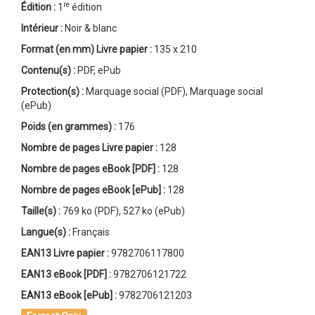
re
Édition :
1
édition
Intérieur :
Noir & blanc
Format (en mm)
Livre papier
:
135 x 210
Contenu(s) :
PDF, ePub
Protection(s) :
Marquage social (PDF), Marquage social
(ePub)
Poids (en grammes) :
176
Nombre de pages
Livre papier
:
128
Nombre de pages
eBook [PDF]
:
128
Nombre de pages
eBook [ePub]
:
128
Taille(s) :
769 ko (PDF), 527 ko (ePub)
Langue(s) :
Français
EAN13 Livre papier :
9782706117800
EAN13 eBook [PDF] :
9782706121722
EAN13 eBook [ePub] :
9782706121203