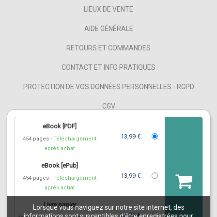
LIEUX DE VENTE
AIDE GÉNÉRALE
RETOURS ET COMMANDES
CONTACT ET INFO PRATIQUES
PROTECTION DE VOS DONNÉES PERSONNELLES - RGPD
CGV
MENTIONS LÉGALES
eBook [PDF]
13,99 €
454 pages
Téléchargement
NOS PARTENAIRES
après achat
FAQ
eBook [ePub]
13,99 €
454 pages
Téléchargement
FLUX RSS
après achat
Livre papier
Lorsque vous naviguez sur notre site internet, des
22,20 €
informations sont susceptibles d'être enregistrées pour