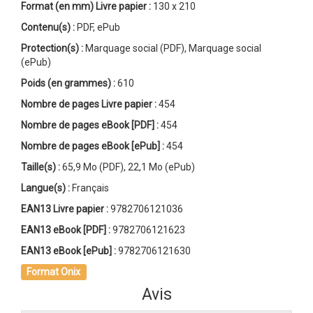
Format (en mm)
Livre papier
:
130 x 210
Contenu(s) :
PDF, ePub
Protection(s) :
Marquage social (PDF), Marquage social
(ePub)
Poids (en grammes) :
610
Nombre de pages
Livre papier
:
454
Nombre de pages
eBook [PDF]
:
454
Nombre de pages
eBook [ePub]
:
454
Taille(s) :
65,9 Mo (PDF), 22,1 Mo (ePub)
Langue(s) :
Français
EAN13 Livre papier :
9782706121036
EAN13 eBook [PDF] :
9782706121623
EAN13 eBook [ePub] :
9782706121630
Format Onix
Avis