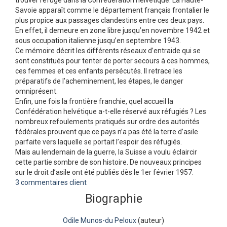
trouver refuge dans la Confédération helvétique. La Haute-
Savoie apparaît comme le département français frontalier le
plus propice aux passages clandestins entre ces deux pays.
En effet, il demeure en zone libre jusqu’en novembre 1942 et
sous occupation italienne jusqu’en septembre 1943.
Ce mémoire décrit les différents réseaux d’entraide qui se
sont constitués pour tenter de porter secours à ces hommes,
ces femmes et ces enfants persécutés. Il retrace les
préparatifs de l’acheminement, les étapes, le danger
omniprésent.
Enfin, une fois la frontière franchie, quel accueil la
Confédération helvétique a-t-elle réservé aux réfugiés ? Les
nombreux refoulements pratiqués sur ordre des autorités
fédérales prouvent que ce pays n’a pas été la terre d’asile
parfaite vers laquelle se portait l’espoir des réfugiés.
Mais au lendemain de la guerre, la Suisse a voulu éclaircir
cette partie sombre de son histoire. De nouveaux principes
sur le droit d’asile ont été publiés dès le 1er février 1957.
3 commentaires client
Biographie
Odile Munos-du Peloux
(auteur)