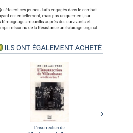
 Qui étaient ces jeunes Juifs engagés dans le combat
appuyant essentiellement, mais pas uniquement, sur
es témoignages recueillis auprès des survivants et
temps méconnu de la Résistance un éclairage original.
ILS ONT ÉGALEMENT ACHETÉ
Maquisards du Vercors
Francs-tireurs et
L’insurrection de
C