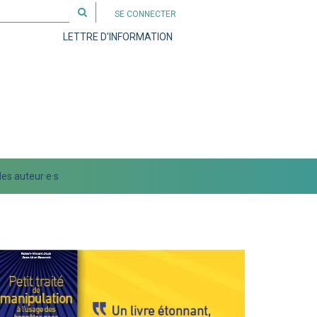
Rechercher
SE CONNECTER
sur
LETTRE D'INFORMATION
le
site
es auteur·e·s