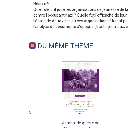
Résumé :
Quel rôle ont joué les organisations de jeunesse de 
contre l'occupant nazi ? Quelle fut l'efficacité de l
l'étude de deux villes où ces organisations étaient p
l'analyse de documents d'époque (tracts, journaux, c
DU MÊME THÈME
Journal de guerre de
Journal d’une pétainiste
Passer en Suisse