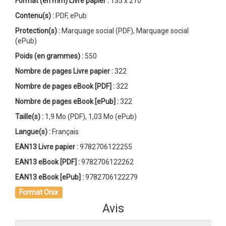
Format (en mm)
Livre papier
:
135 x 210
Contenu(s) :
PDF, ePub
Protection(s) :
Marquage social (PDF), Marquage social
(ePub)
Poids (en grammes) :
550
Nombre de pages
Livre papier
:
322
Nombre de pages
eBook [PDF]
:
322
Nombre de pages
eBook [ePub]
:
322
Taille(s) :
1,9 Mo (PDF), 1,03 Mo (ePub)
Langue(s) :
Français
EAN13 Livre papier :
9782706122255
EAN13 eBook [PDF] :
9782706122262
EAN13 eBook [ePub] :
9782706122279
Format Onix
Avis