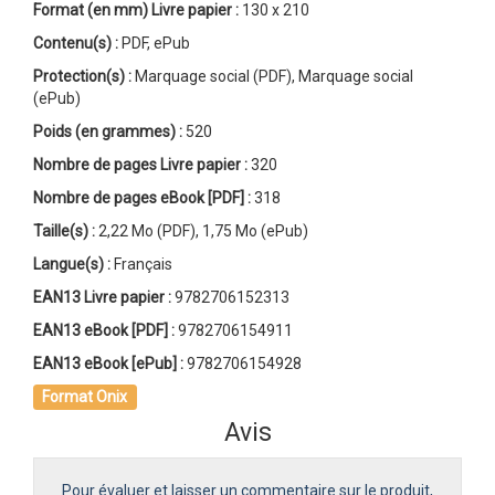
Format (en mm)
Livre papier
:
130 x 210
Contenu(s) :
PDF, ePub
Protection(s) :
Marquage social (PDF), Marquage social
(ePub)
Poids (en grammes) :
520
Nombre de pages
Livre papier
:
320
Nombre de pages
eBook [PDF]
:
318
Taille(s) :
2,22 Mo (PDF), 1,75 Mo (ePub)
Langue(s) :
Français
EAN13 Livre papier :
9782706152313
EAN13 eBook [PDF] :
9782706154911
EAN13 eBook [ePub] :
9782706154928
Format Onix
Avis
Pour évaluer et laisser un commentaire sur le produit,