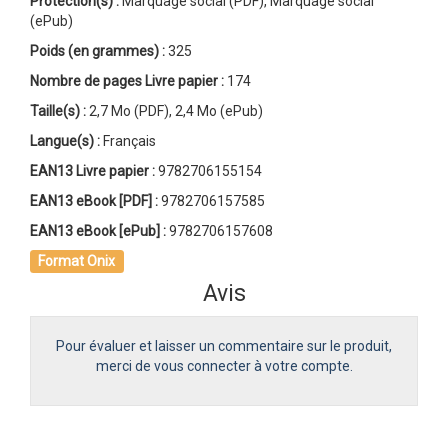
Protection(s) :
Marquage social (PDF), Marquage social
(ePub)
Poids (en grammes) :
325
Nombre de pages
Livre papier
:
174
Taille(s) :
2,7 Mo (PDF), 2,4 Mo (ePub)
Langue(s) :
Français
EAN13 Livre papier :
9782706155154
EAN13 eBook [PDF] :
9782706157585
EAN13 eBook [ePub] :
9782706157608
Format Onix
Avis
Pour évaluer et laisser un commentaire sur le produit,
merci de vous connecter à votre compte.