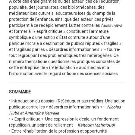
À côté des enseignant·es ou des acteur·ices de l'éducation
populaire, des journalistes, des bibliothécaires, des
médiateur·ices cuturels, éducateurs·ices du champ de la
protection de l'enfance, ainsi que des acteur·ices privés
participent à ce redéploiement. Lutter contre les
fakes news
et former à l'« esprit critique » constituent l'armature
symbolique d'une action d'État contruite autour d'une
panique morale à destination de publics réputés « fragiles »
et fragilisés par les « désordres informationnels » – fourre-
tout regroupant des problématiques très hétérogènes. Ce
numéro thématique questionne les pratiques concrètes de
cette entreprise de « (ré)éducation » aux médias et à
l’information avec le regard critique des sciences sociales.
SOMMAIRE
• Introduction du dossier. (Ré)éduquer aux médias. Une action
publique contre les « désordres informationnels » –
Nicolas
Hubé et Amandine Kervella
• « Esprit critique ». Une expression lexicale, un fondement
républicain, un point de ralliement –
Kaltoum Mahmoudi
• Entre réhabilitation de la profession et opportunité