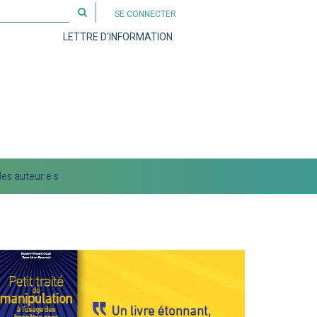
Rechercher
SE CONNECTER
sur
LETTRE D'INFORMATION
le
site
es auteur·e·s