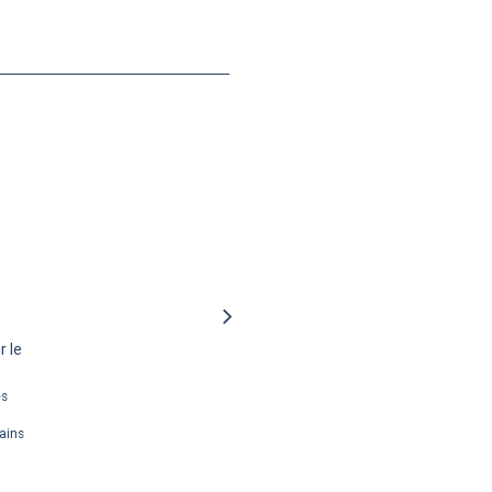
r le
P
es
L
soc
ains
À