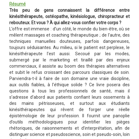
Résumé
Très peu de gens connaissent la différence entre
kinésithérapeute, ostéopathe, kinésiologue, chiropracteur et
rebouteux. Et vous ? À qui allez-vous confier votre corps ?
L’offre est immense : d’un côté, le monde du bien-être, où se
mêlent massages et coaching thérapeutique ; de l’autre, des
techniques manuelles douteuses, parfois dangereuses,
toujours séduisantes. Au milieu, si le patient est perplexe, le
kinésithérapeute l’est aussi. Secoué par les modes,
submergé par le marketing et tiraillé par des enjeux
commerciaux, il assiste au boom des thérapies alternatives
et subit le refus croissant des parcours classiques de soin.
Parviendra-t-il à faire de son domaine une vraie discipline,
aux outils fiables, à l’éthique solide ? Ce livre posera des
questions à tous les professionnels de santé, mais il
s’adresse d’abord aux patients confiant leurs ossements à
des mains pétrisseuses, et surtout aux étudiants
kinésithérapeutes qui rêvent de forger une réelle
épistémologie de leur profession. Il fournit une panoplie
d’outils méthodologiques pour identifier les pièges
rhétoriques, de raisonnements et d’interprétation, afin de
distinguer science et pseudoscience, soin et pseudo-soin, loin