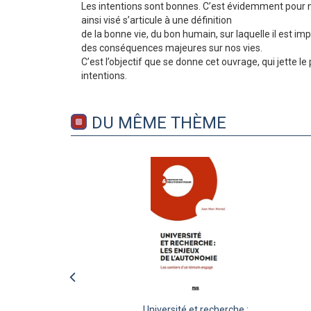
Les intentions sont bonnes. C’est évidemment pour n
ainsi visé s’articule à une définition
de la bonne vie, du bon humain, sur laquelle il est im
des conséquences majeures sur nos vies.
C’est l’objectif que se donne cet ouvrage, qui jette
intentions.
DU MÊME THÈME
ez
Université et recherche :
Quand le paranormal
Le cerveau n'est pas ce