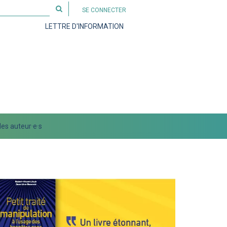
Rechercher
SE CONNECTER
sur
LETTRE D'INFORMATION
le
site
es auteur·e·s