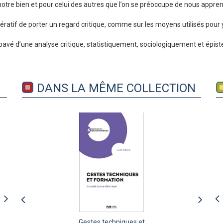
otre bien et pour celui des autres que l’on se préoccupe de nous appre
pératif de porter un regard critique, comme sur les moyens utilisés pour y 
 le pavé d’une analyse critique, statistiquement, sociologiquement et 
DANS LA MÊME COLLECTION
T'es au boulot, là ?
Gestes techniques et
Dis-moi qui te cite, et je