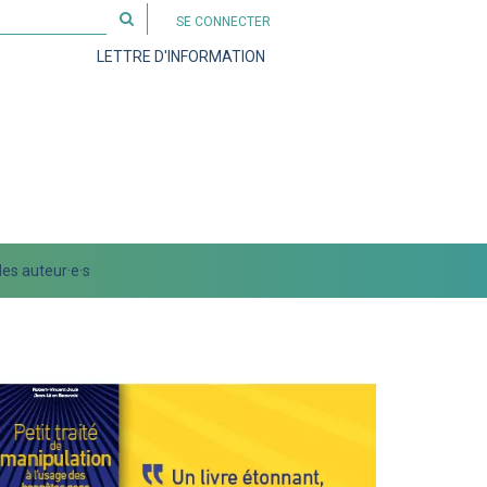
Rechercher
SE CONNECTER
sur
LETTRE D'INFORMATION
le
site
es auteur·e·s