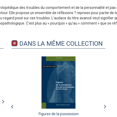
yclopédique des troubles du comportement et de la personnalité et pas 
ur. Elle propose un ensemble de réflexions ? reprises pour partie de tex
 du regard posé sur ces troubles. L’audace du titre avancé veut signifier
psychopathologique. C’est plus au « pourquoi » qu’au « comment » que se r
DANS LA MÊME COLLECTION
Connaître et juger autrui
Figures de la possession