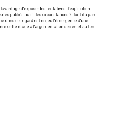
davantage d’exposer les tentatives d’explication
tes publiés au fil des circonstances ? dont il a paru
 que dans ce regard est en jeu l’émergence d’une
éfère cette étude à l’argumentation serrée et au ton
Psychologie sociale de la
De l'équipe au réseau