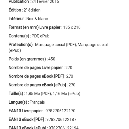
Publication :
24 février 2015
e
Édition :
2
édition
Intérieur :
Noir & blanc
Format (en mm)
Livre papier
:
135 x 210
Contenu(s) :
PDF, ePub
Protection(s) :
Marquage social (PDF), Marquage social
(ePub)
Poids (en grammes) :
450
Nombre de pages
Livre papier
:
270
Nombre de pages
eBook [PDF]
:
270
Nombre de pages
eBook [ePub]
:
270
Taille(s) :
1,85 Mo (PDF), 1,16 Mo (ePub)
Langue(s) :
Français
EAN13 Livre papier :
9782706122170
EAN13 eBook [PDF] :
9782706122187
EAN13 eBook [ePub] :
9782706122194