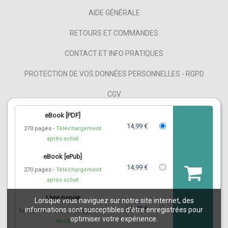
AIDE GÉNÉRALE
RETOURS ET COMMANDES
CONTACT ET INFO PRATIQUES
PROTECTION DE VOS DONNÉES PERSONNELLES - RGPD
CGV
MENTIONS LÉGALES
eBook [PDF]
14,99 €
270 pages
Téléchargement
NOS PARTENAIRES
après achat
FAQ
eBook [ePub]
14,99 €
270 pages
Téléchargement
FLUX RSS
après achat
Livre papier
Lorsque vous naviguez sur notre site internet, des
23,40 €
informations sont susceptibles d'être enregistrées pour
format 135 x 210
270 pages
En
optimiser votre expérience.
stock