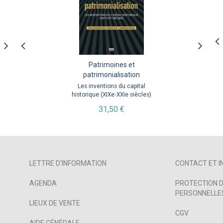
Que pensent les
Sociologie du politique.
Patrimoines et
patrimonialisation
penseurs ?
Tome 1
Les inventions du capital
Les opinions des
3° édition revue et
universitaires et scientifiques
historique (XIXe‑XXIe siècles)
augmentée
français
À partir de
31,50 €
9,99 €
31,40 €
LETTRE D'INFORMATION
CONTACT ET I
AGENDA
PROTECTION D
PERSONNELLES
LIEUX DE VENTE
CGV