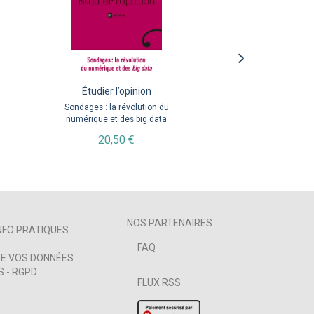
Sociologie du politique.
Sur le terrain
Étudier l’opinion
Tome 2
Un demi-siècle d’observation
Sondages : la révolution du
numérique et des big data
du monde social
3° édition revue et
P
augmentée
À partir de
20,50 €
25,99 €
À partir de
9,99 €
NOS PARTENAIRES
NFO PRATIQUES
FAQ
E VOS DONNÉES
 - RGPD
FLUX RSS