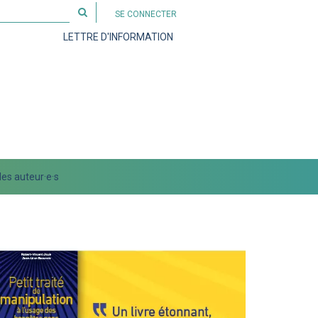
Rechercher
SE CONNECTER
sur
LETTRE D'INFORMATION
le
site
es auteur·e·s