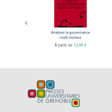
Analyser la gouvernance
L'université et ses
Les femmes et la
multi-niveaux
territoires
politique
À partir de
À partir de
À partir de
12,99 €
20,99 €
14,99 €
€