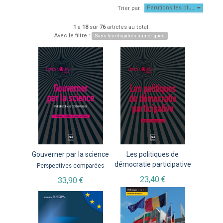
Parutions les plu…
Trier par :
1
à
18
sur
76
articles au total.
Avec le filtre :
Sans les chapitres numériques
Gouverner par la science
Les politiques de
démocratie participative
Perspectives comparées
23,40 €
33,90 €