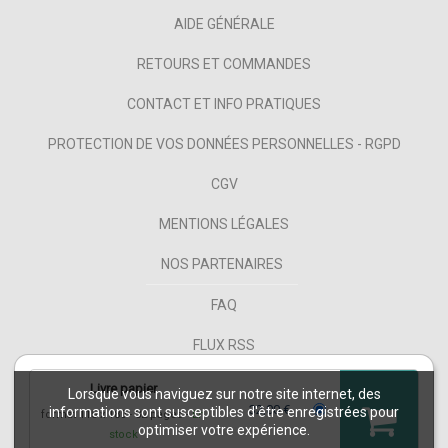
AIDE GÉNÉRALE
RETOURS ET COMMANDES
CONTACT ET INFO PRATIQUES
PROTECTION DE VOS DONNÉES PERSONNELLES - RGPD
CGV
MENTIONS LÉGALES
NOS PARTENAIRES
FAQ
FLUX RSS
Livre papier
Lorsque vous naviguez sur notre site internet, des
32,00 €
informations sont susceptibles d'être enregistrées pour
format 115 x 180
32 pages
En
optimiser votre expérience.
stock