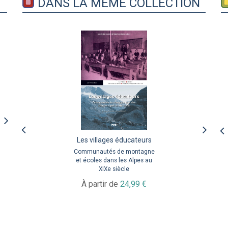
DANS LA MÊME COLLECTION
Les villages éducateurs
L'esprit des lieux
Les Italiens en Dauphiné
à la fin du Moyen-Âge
Communautés de montagne
Le patrimoine et la cité
et écoles dans les Alpes au
Crédit, finance, pouvoir
À partir de
28,99 €
XIXe siècle
46,60 €
À partir de
24,99 €