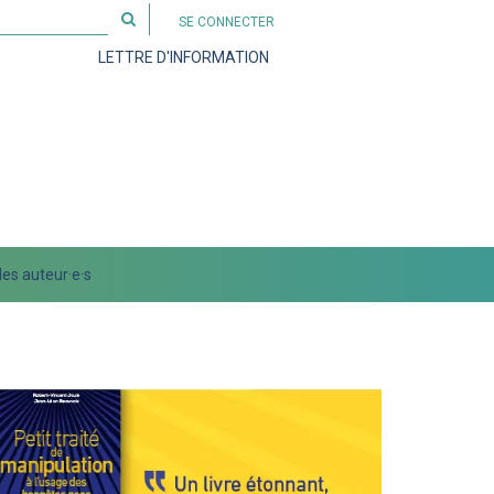
Rechercher
SE CONNECTER
sur
LETTRE D'INFORMATION
le
site
es auteur·e·s