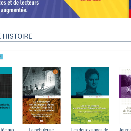
 HISTOIRE
s
ntée aux
La nébuleuse
Les deux visages de
Journa