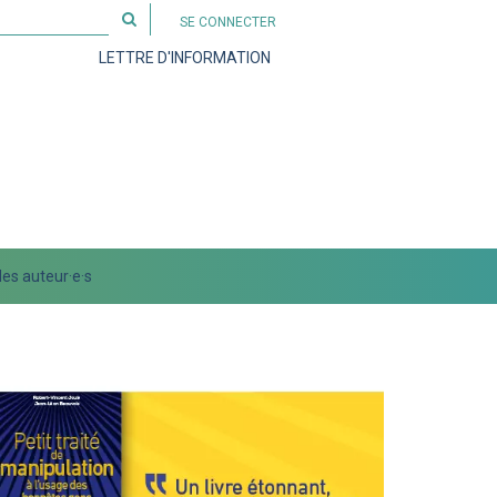
Rechercher
SE CONNECTER
sur
LETTRE D'INFORMATION
le
site
es auteur·e·s