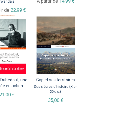
À partir de
14,99 €
rwandais
tir de
22,99 €
 Dubedout, une
Gap et ses territoires
ée en action
Des siècles d'histoire (XIe -
XXe s.)
21,00 €
35,00 €