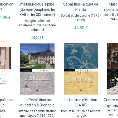
ducation
métallurgique alpine
Sébastien Falquet de
Margu
 ?
(Savoie-Dauphiné, fin
Planta
Epouse du
XVIIIe- fin XIXe siècle)
de la IIIe
Soldat et philosophe (1770 -
4,99 €
1940 
1839)
Apogée, déclin et
éclatement d'un territoire
44,30 €
industriel
44,30 €
quête sur
La Révolution au
La bataille d'Anthon
Guerre e
 la
quotidien à Grenoble
(1430)
Expérien
ion
en tem
Histoire de l’administration
Lyon et le Dauphiné restent
l’Antiq
municipale (1789-1795)
français
5