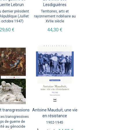
erite Lebrun
Lesdiguières
 dernier président
Territoires, arts et
 République (Juillet
rayonnement nobiliaire au
- octobre 1947)
XVIIe siècle
29,60 €
44,30 €
t transgressions
Antoine Mauduit, une vie
en résistance
ces transgressives
ps de guerre de
1902-1945
uité au génocide