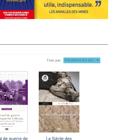
Parutions les plu…
Trier par :
l de guerre de
Le Siècle des