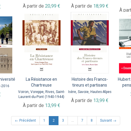
À partir de
20,99 €
À partir de
18,99 €
€
À par
niversité
La Résistance en
Histoire des Francs-
Hubert
Chartreuse
tireurs et partisans
pens
9-2016
Voiron, Voreppe, Rives, Saint-
Isère, Savoie, Hautes-Alpes
€
Laurent-du-Pont (1940-1944)
À partir de
13,99 €
À partir de
13,99 €
(current)
← Précédent
1
2
3
…
7
8
Suivant →